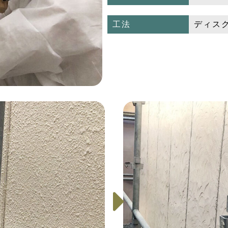
工法
ディス