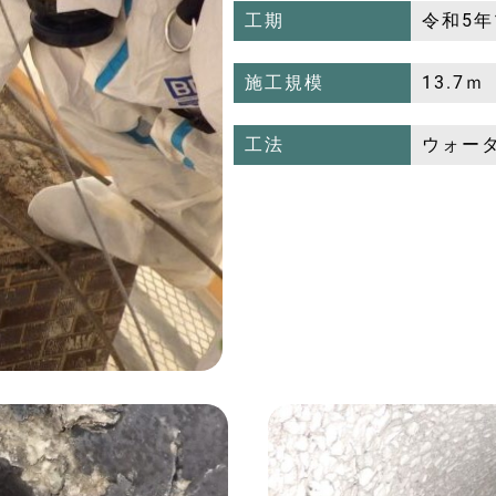
工期
令和5年
施工規模
13.7ｍ
工法
ウォー