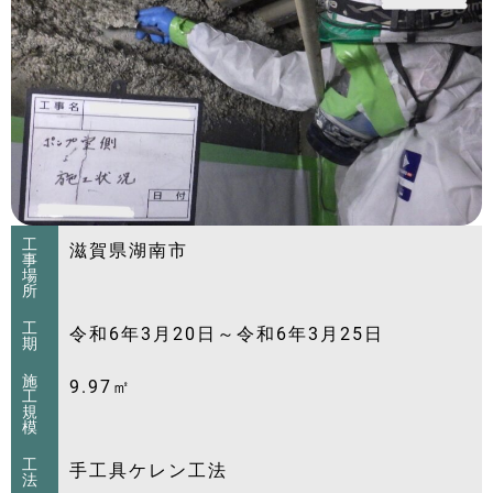
工
滋賀県湖南市
事
場
所
工
令和6年3月20日～令和6年3月25日
期
施
9.97㎡
工
規
模
工
手工具ケレン工法
法