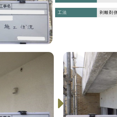
工法
剥離剤