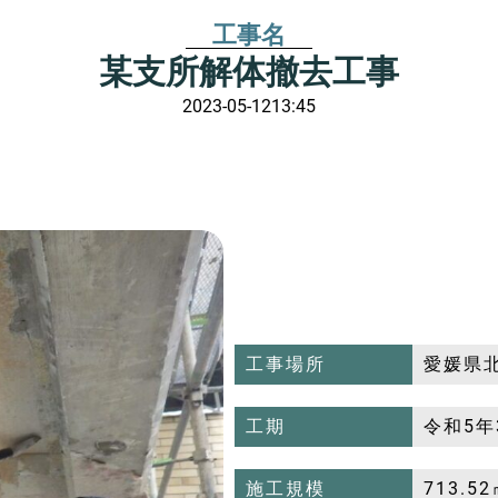
工事名
某支所解体撤去工事
2023-05-12
13:45
工事場所
愛媛県
工期
令和5年
施工規模
713.5